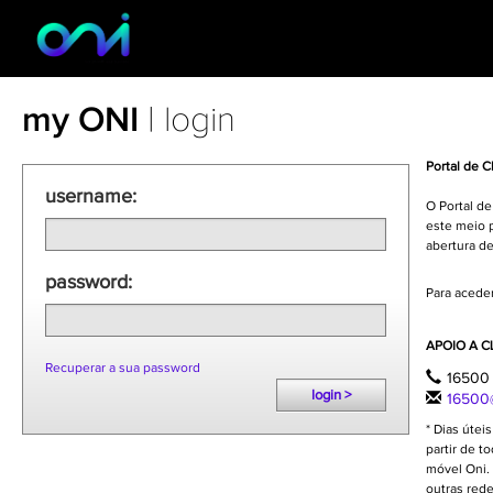
my ONI
| login
Portal de C
username:
O Portal d
este meio p
abertura de
password:
Para aceder
APOIO A C
Recuperar a sua password
16500 
login >
16500@
* Dias útei
partir de t
móvel Oni. 
outras red